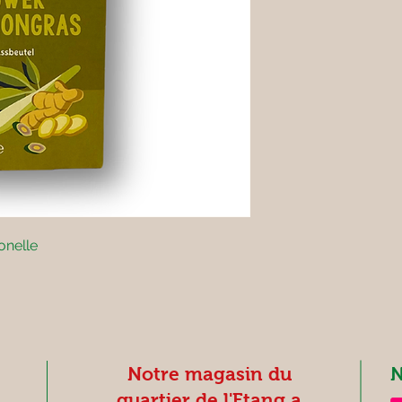
ronelle
Notre magasin du
N
quartier de l'Etang a