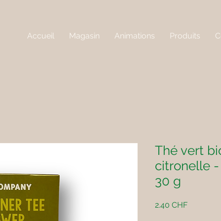
Accueil
Magasin
Animations
Produits
C
Thé vert b
citronelle
30 g
Prix
2.40 CHF